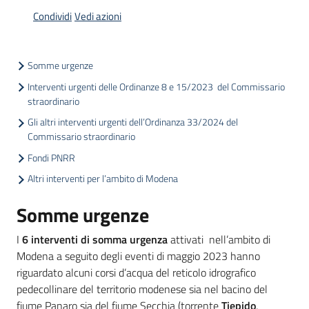
sicurezza
Condividi
Vedi azioni
Interventi
Somme urgenze
sul
Interventi urgenti delle Ordinanze 8 e 15/2023 del Commissario
territorio
straordinario
e
Gli altri interventi urgenti dell’Ordinanza 33/2024 del
progetti
Commissario straordinario
Fondi PNRR
Altri interventi per l’ambito di Modena
Misure
di
Somme urgenze
sostegno
I
6 interventi di somma urgenza
attivati nell’ambito di
Modena a seguito degli eventi di maggio 2023 hanno
riguardato alcuni corsi d’acqua del reticolo idrografico
Partecipazione
pedecollinare del territorio modenese sia nel bacino del
e
fiume Panaro sia del fiume Secchia (torrente
Tiepido
,
formazione