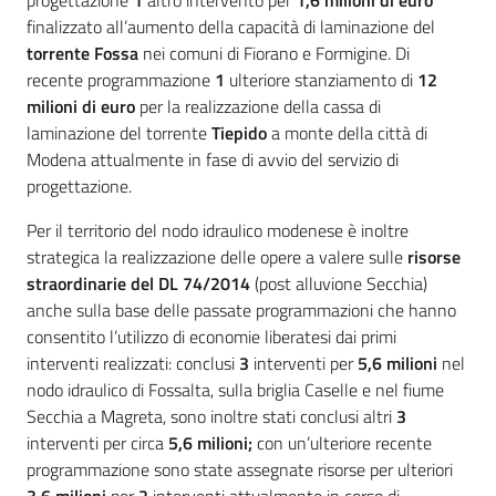
finalizzato all’aumento della capacità di laminazione del
torrente Fossa
nei comuni di Fiorano e Formigine. Di
recente programmazione
1
ulteriore stanziamento di
12
milioni di euro
per la realizzazione della cassa di
laminazione del torrente
Tiepido
a monte della città di
Modena attualmente in fase di avvio del servizio di
progettazione.
Per il territorio del nodo idraulico modenese è inoltre
strategica la realizzazione delle opere a valere sulle
risorse
straordinarie del DL 74/2014
(post alluvione Secchia)
anche sulla base delle passate programmazioni che hanno
consentito l’utilizzo di economie liberatesi dai primi
interventi realizzati: conclusi
3
interventi per
5,6 milioni
nel
nodo idraulico di Fossalta, sulla briglia Caselle e nel fiume
Secchia a Magreta, sono inoltre stati conclusi altri
3
interventi per circa
5,6 milioni;
con un’ulteriore recente
programmazione sono state assegnate risorse per ulteriori
3,6 milioni
per
2
interventi attualmente in corso di