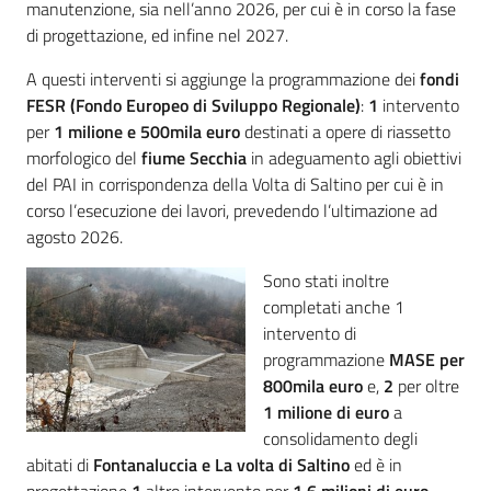
manutenzione, sia nell’anno 2026, per cui è in corso la fase
di progettazione, ed infine nel 2027.
A questi interventi si aggiunge la programmazione dei
fondi
FESR (Fondo Europeo di Sviluppo Regionale)
:
1
intervento
per
1
milione e 500mila euro
destinati a opere di riassetto
morfologico del
fiume Secchia
in adeguamento agli obiettivi
del PAI in corrispondenza della Volta di Saltino per cui è in
corso l’esecuzione dei lavori, prevedendo l’ultimazione ad
agosto 2026.
Sono stati inoltre
completati anche 1
intervento di
programmazione
MASE per
800mila euro
e,
2
per oltre
1 milione di euro
a
consolidamento degli
abitati di
Fontanaluccia e La volta di Saltino
ed è in
progettazione
1
altro intervento per
1,6 milioni di euro