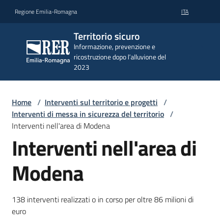
Vai al contenuto
Vai alla navigazione
Vai al footer
Regione Emilia-Romagna
ITA
Territorio
Territorio sicuro
sicuro
Informazione, prevenzione e
Informazione,
ricostruzione dopo l’alluvione del
prevenzione e
2023
ricostruzione
dopo
l’alluvione del
2023
Home
/
Interventi sul territorio e progetti
/
Interventi di messa in sicurezza del territorio
/
Interventi nell'area di Modena
Interventi nell'area di
Attualità
e
Modena
informazioni
138 interventi realizzati o in corso per oltre 86 milioni di
Prevenzione
euro
e