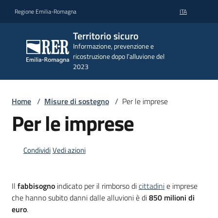
Vai al contenuto
Vai alla navigazione
Vai al footer
Regione Emilia-Romagna
ITA
Territorio
Territorio sicuro
sicuro
Informazione, prevenzione e
Informazione,
ricostruzione dopo l’alluvione del
prevenzione e
2023
ricostruzione
dopo
l’alluvione del
2023
Home
/
Misure di sostegno
/
Per le imprese
Per le imprese
Attualità
e
Condividi
Vedi azioni
informazioni
Il
fabbisogno
indicato per il rimborso di
cittadini
e imprese
che hanno subito danni dalle alluvioni è di
850 milioni di
Prevenzione
euro
.
e