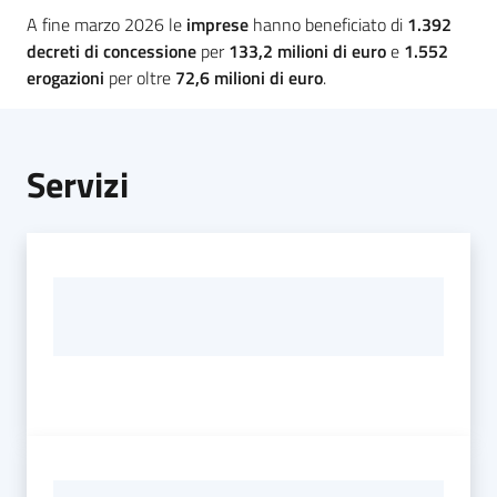
sicurezza
A fine marzo 2026 le
imprese
hanno beneficiato di
1.392
decreti di concessione
per
133,2 milioni di euro
e
1.552
erogazioni
per oltre
72,6 milioni di euro
.
Interventi
sul
territorio
Servizi
e
progetti
Misure
di
sostegno
Partecipazione
e
formazione