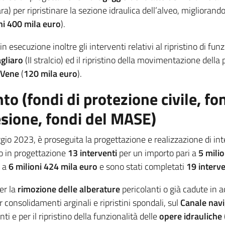
ra) per ripristinare la sezione idraulica dell’alveo, migliorand
ni 400 mila euro
).
n esecuzione inoltre gli interventi relativi al ripristino di fun
gliaro
(II stralcio) ed il ripristino della movimentazione della
 Ven
e
(
120 mila euro
).
to (fondi di protezione civile, fo
esione, fondi del MASE)
io 2023, è proseguita la progettazione e realizzazione di int
no in progettazione
13 interventi
per un importo pari a
5 mili
i a
6 milioni 424 mila euro
e sono stati completati
19 interve
er la
rimozione delle alberature
pericolanti o già cadute in 
 consolidamenti arginali e ripristini spondali, sul
Canale navi
i e per il ripristino della funzionalità delle
opere idrauliche