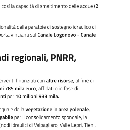
o così la capacità di smaltimento delle acque (
2
zionalità delle paratoie di sostegno idraulico di
 porta vinciana sul
Canale Logonovo - Canale
ndi regionali, PNRR,
erventi finanziati con
altre risorse
, al fine di
oni 785 mila euro
, affidati o in fase di
nti
per
10 milioni 933 mila.
acqua e della
vegetazione in area golenale
,
gabile
per il consolidamento spondale, la
(nodi idraulici di Valpagliaro, Valle Lepri, Tieni,