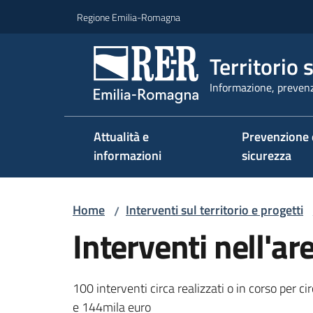
Vai al contenuto
Vai alla navigazione
Vai al footer
Regione Emilia-Romagna
Territorio 
Informazione, prevenz
Attualità e
Prevenzione 
informazioni
sicurezza
Home
Interventi sul territorio e progetti
/
Interventi nell'ar
100 interventi circa realizzati o in corso per ci
e 144mila euro