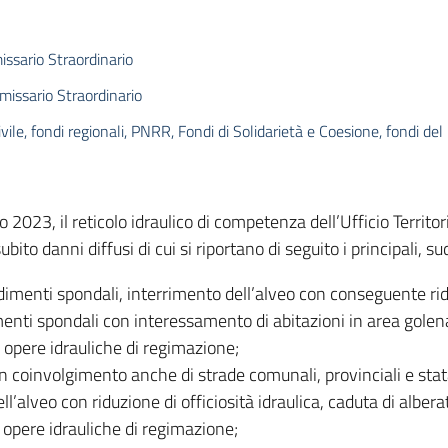
ssario Straordinario
issario Straordinario
ivile, fondi regionali, PNRR, Fondi di Solidarietà e Coesione, fondi de
2023, il reticolo idraulico di competenza dell’Ufficio Territor
ubito danni diffusi di cui si riportano di seguito i principali, s
menti spondali, interrimento dell’alveo con conseguente riduz
nti spondali con interessamento di abitazioni in area golenal
i opere idrauliche di regimazione;
n coinvolgimento anche di strade comunali, provinciali e sta
ll’alveo con riduzione di officiosità idraulica, caduta di albera
 opere idrauliche di regimazione;