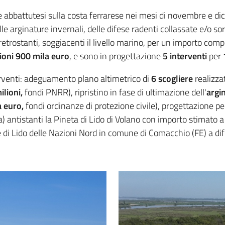
te abbattutesi sulla costa ferrarese nei mesi di novembre e di
lle arginature invernali, delle difese radenti collassate e/o 
 retrostanti, soggiacenti il livello marino, per un importo comp
lioni 900 mila euro
, e sono in progettazione
5 interventi
per
terventi: adeguamento plano altimetrico di
6
scogliere
realizza
ilioni,
fondi PNRR), ripristino in fase di ultimazione dell'
argi
a euro,
fondi ordinanze di protezione civile), progettazione p
) antistanti la Pineta di Lido di Volano con importo stimato 
le di Lido delle Nazioni Nord in comune di Comacchio (FE) a di