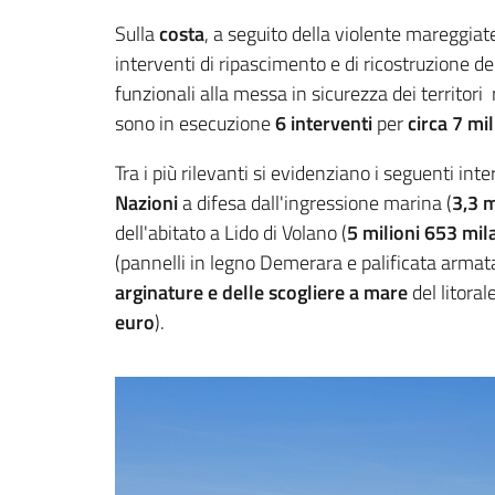
Sulla
costa
, a seguito della violente mareggia
interventi di ripascimento e di ricostruzione de
funzionali alla messa in sicurezza dei territori
sono in esecuzione
6 interventi
per
circa 7 mi
Tra i più rilevanti si evidenziano i seguenti in
Nazioni
a difesa dall'ingressione marina (
3,3 m
dell'abitato a Lido di Volano (
5 milioni 653 mil
(pannelli in legno Demerara e palificata armata
arginature e delle scogliere a mare
del litora
euro
).