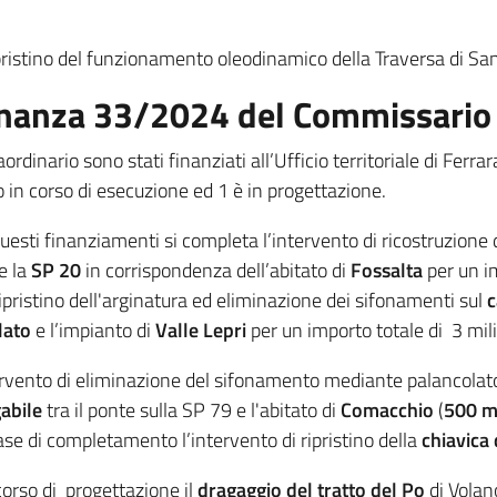
ipristino del funzionamento oleodinamico della Traversa di Sa
dinanza 33/2024 del Commissario 
inario sono stati finanziati all’Ufficio territoriale di Ferra
o in corso di esecuzione ed 1 è in progettazione.
uesti finanziamenti si completa l’intervento di ricostruzione 
e la
SP 20
in corrispondenza dell’abitato di
Fossalta
per un i
 ripristino dell'arginatura ed eliminazione dei sifonamenti sul
c
lato
e l’impianto di
Valle Lepri
per un importo totale di 3 mil
ervento di eliminazione del sifonamento mediante palancolato 
abile
tra il ponte sulla SP 79 e l'abitato di
Comacchio
(
500 m
fase di completamento l’intervento di ripristino della
chiavica
 corso di progettazione il
dragaggio del tratto del Po
di Volan