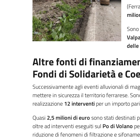
(Ferra
milio
Sono i
Valpa
delle
Altre fonti di finanziamen
Fondi di Solidarietà e Co
Successivamente agli eventi alluvionali di magg
mettere in sicurezza il territorio ferrarese. So
realizzazione
12 interventi
per un importo par
Quasi
2,5 milioni di euro
sono stati destinati p
oltre ad interventi eseguiti sul
Po di Volano
per
riduzione di fenomeni di filtrazione e sifonament