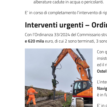
alberature cadute in acqua o pericolanti.
E’ in corso di completamento l’intervento di r
Interventi urgenti – Or
Con l’Ordinanza 33/2024 del Commissario straord
e 620 mila
euro, di cui 2 sono terminati, 3 son
Con q
insist
ed il
Ostel
L’int
Navig
è in 
E’ in