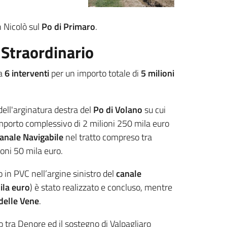
n Nicolò sul
Po di Primaro
.
Straordinario
ra
6 interventi
per un importo totale di
5 milioni
dell'arginatura destra del
Po di Volano
su cui
mporto complessivo di 2 milioni 250 mila euro
anale Navigabile
nel tratto compreso tra
ioni 50 mila euro.
in PVC nell’argine sinistro del
canale
ila euro
) è stato realizzato e concluso, mentre
 delle Vene
.
o tra Denore ed il sostegno di Valpagliaro