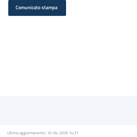
sicurezza
Comunicato stampa
Interventi
sul
territorio
e
progetti
Misure
di
sostegno
Partecipazione
e
Ultimo aggiornamento
:
10-04-2026 14:31
formazione