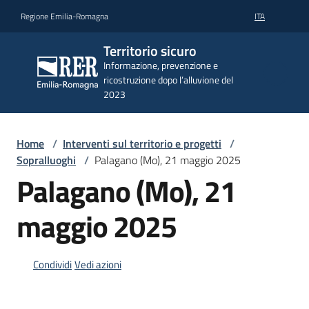
Vai al contenuto
Vai alla navigazione
Vai al footer
Regione Emilia-Romagna
ITA
Territorio
Territorio sicuro
sicuro
Informazione, prevenzione e
Informazione,
ricostruzione dopo l’alluvione del
prevenzione e
2023
ricostruzione
dopo
l’alluvione del
2023
Home
/
Interventi sul territorio e progetti
/
Sopralluoghi
/
Palagano (Mo), 21 maggio 2025
Palagano (Mo), 21
Attualità
maggio 2025
e
informazioni
Condividi
Vedi azioni
Prevenzione
e