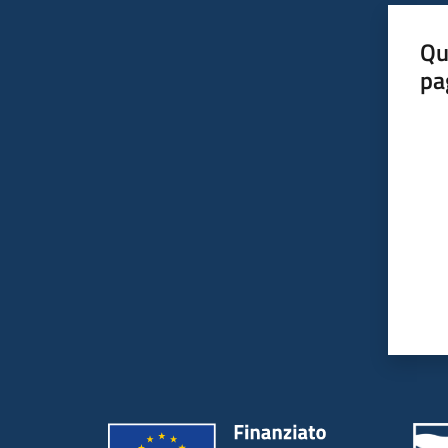
Qu
pa
Valut