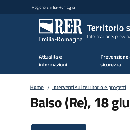
Vai al contenuto
Vai alla navigazione
Vai al footer
Regione Emilia-Romagna
Territorio 
Informazione, prevenz
Attualità e
Prevenzione 
informazioni
sicurezza
Home
Interventi sul territorio e progetti
/
Baiso (Re), 18 g