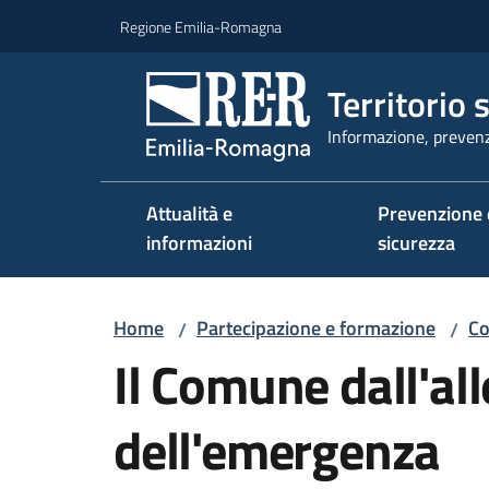
Vai al contenuto
Vai alla navigazione
Vai al footer
Regione Emilia-Romagna
Territorio 
Informazione, prevenz
Attualità e
Prevenzione 
informazioni
sicurezza
Home
Partecipazione e formazione
Co
/
/
Il Comune dall'all
dell'emergenza