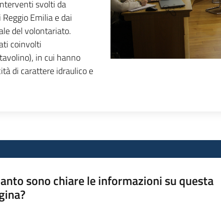
nterventi svolti da
i Reggio Emilia e dai
le del volontariato.
ti coinvolti
tavolino)
, in cui hanno
à di carattere idraulico e
anto sono chiare le informazioni su questa
gina?
a da 1 a 5 stelle