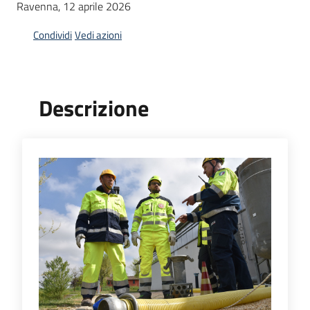
Ravenna, 12 aprile 2026
sicurezza
Condividi
Vedi azioni
Interventi
sul
territorio
Descrizione
e
progetti
Misure
di
sostegno
Partecipazione
e
formazione