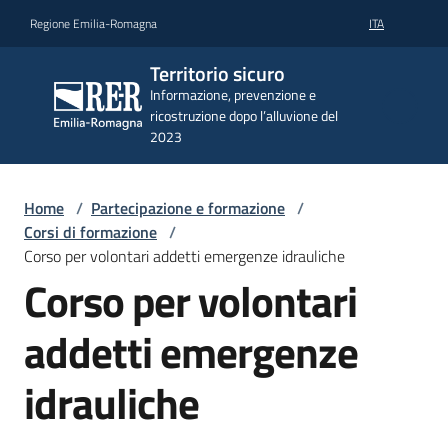
Vai al contenuto
Vai alla navigazione
Vai al footer
Regione Emilia-Romagna
ITA
Territorio
Territorio sicuro
sicuro
Informazione, prevenzione e
Informazione,
ricostruzione dopo l’alluvione del
prevenzione e
2023
ricostruzione
dopo
l’alluvione del
2023
Home
/
Partecipazione e formazione
/
Corsi di formazione
/
Corso per volontari addetti emergenze idrauliche
Corso per volontari
Attualità
e
addetti emergenze
informazioni
idrauliche
Prevenzione
e