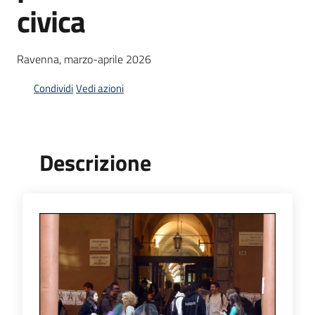
civica
sicurezza
Ravenna, marzo-aprile 2026
Interventi
sul
Condividi
Vedi azioni
territorio
e
progetti
Descrizione
Misure
di
sostegno
Partecipazione
e
formazione