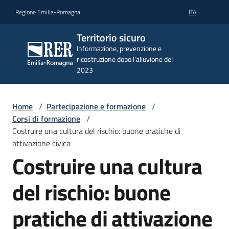
Vai al contenuto
Vai alla navigazione
Vai al footer
Regione Emilia-Romagna
ITA
Territorio
Territorio sicuro
sicuro
Informazione, prevenzione e
Informazione,
ricostruzione dopo l’alluvione del
prevenzione e
2023
ricostruzione
dopo
l’alluvione del
2023
Home
/
Partecipazione e formazione
/
Corsi di formazione
/
Costruire una cultura del rischio: buone pratiche di
attivazione civica
Attualità
Costruire una cultura
e
informazioni
del rischio: buone
pratiche di attivazione
Prevenzione
e