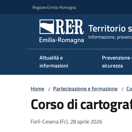
Vai al contenuto
Vai alla navigazione
Vai al footer
Regione Emilia-Romagna
Territorio 
Informazione, prevenz
Attualità e
Prevenzione 
informazioni
sicurezza
Home
Partecipazione e formazione
Co
/
/
Corso di cartogra
Forlì-Cesena (Fc), 28 aprile 2026