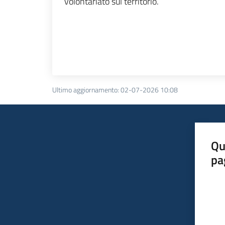
volontariato sul territorio.
Ultimo aggiornamento
:
02-07-2026 10:08
Qu
pa
Valut