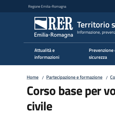
Vai al contenuto
Vai alla navigazione
Vai al footer
Regione Emilia-Romagna
Territorio 
Informazione, prevenz
Attualità e
Prevenzione 
informazioni
sicurezza
Home
Partecipazione e formazione
Co
/
/
Corso base per vo
civile